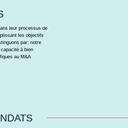
S
dans leur processus de
plissant les objectifs
stinguons par: notre
t capacité à bien
ifiques au M&A
ANDATS