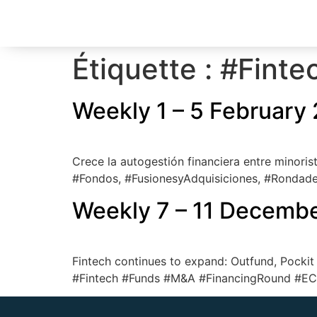
Étiquette :
#Finte
Weekly 1 – 5 February
Crece la autogestión financiera entre minorist
#Fondos, #FusionesyAdquisiciones, #RondadeI
Weekly 7 – 11 Decemb
Fintech continues to expand: Outfund, Pocki
#Fintech #Funds #M&A #FinancingRound #E