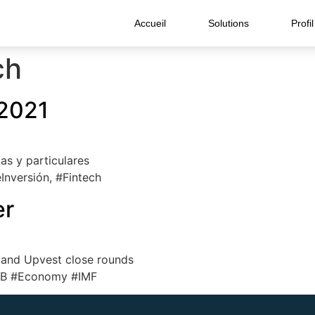
Accueil
Solutions
Profil
ch
 2021
as y particulares
nversión, #Fintech
er
t and Upvest close rounds
CB #Economy #IMF